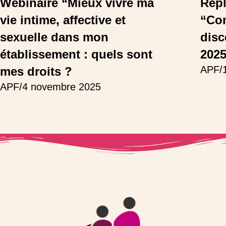
Webinaire “Mieux vivre ma
Repl
vie intime, affective et
“Co
sexuelle dans mon
disc
établissement : quels sont
202
APF
/
mes droits ?
APF
/
4 novembre 2025